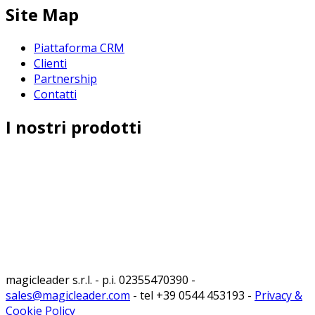
Site Map
Piattaforma CRM
Clienti
Partnership
Contatti
I nostri prodotti
MagicCrm
MagicExpo
MagicEvent
MagicPerizie
MagicAgent
MagicTourist
MagicCare
magicleader s.r.l. - p.i. 02355470390 -
sales@magicleader.com
- tel +39 0544 453193 -
Privacy &
Cookie Policy